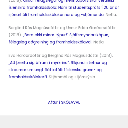
(2018).
Ólíkur félagslegur og menntapólitískur veruleiki
íslenskra framhaldsskóla: Nám til stúdentsprófs í 20 ár af
sjónarhóli framhaldsskólakennara og -stjórnenda
. Netla.
Berglind Rós Magnúsdóttir og Unnur Edda Garðarsdóttir
(2018).
„Bara ekki mínar týpur!“ Sjálfsmyndarsköpun,
félagsleg aðgreining og framhaldsskólaval
. Netla
Eva Harðardóttir og Berglind Rós Magnúsdóttir (2018).
„Að þreifa sig áfram í myrkrinu“: Ríkjandi stefnur og
straumar um ungt flóttafólk í íslensku grunn- og
framhaldsskólakerfi
. Stjórnmál og stjórnsýsla
Aftur í SKÓLAVAL