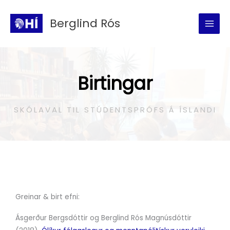
Skip
to
Berglind Rós
content
Birtingar
SKÓLAVAL TIL STÚDENTSPRÓFS Á ÍSLANDI
Greinar & birt efni:
Ásgerður Bergsdóttir og Berglind Rós Magnúsdóttir