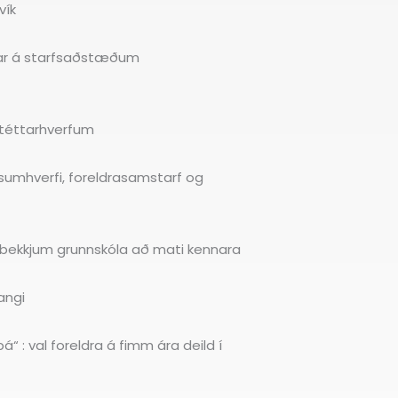
vík
ngar á starfsaðstæðum
istéttarhverfum
fsumhverfi, foreldrasamstarf og
fstu bekkjum grunnskóla að mati kennara
angi
“ : val foreldra á fimm ára deild í