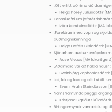
„Oft erfitt að ríma við dæmige
Helga Þórey Júlíusdóttir [MA 
Kennsluefni um jafnréttisbaráttu
Þóra Þorsteinsdóttir [MA loka
„Foreldrarnir eru vopn og skjöld
auðmagnskenninga
Helga Hafdís Gísladóttir [MA 
Sjónarhorn austur-evrópskra m
Aase Vivaas [MA lokaritgerð]
„Aðalmálið var að halda haus“ :
Sveinbjörg Zophoníasdóttir [
Lok, lok og læs og allt í stáli :
Sverrir Hrafn Steindórsson [B
Námsframvinda þriggja árganga 
Kristjana Sigríður Skúladóttir
Birtingarmyndir vanrækslu og ti