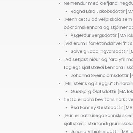
Nemendur með krefjandi hegðun 
Ragna Lára Jakobsdóttir [MA 
„Menn ættu að velja skóla sem 
bóknámskennara og stjórnenda
Ásgerður Bergsdóttir [MA lok
„Við erum í forréttindahverfi“ 
Sólveig Edda Ingvarsdóttir [M
„Að setjast niður og fara yfir 
faglegt sjálfstæði kennara í skó
Jóhanna Sveinbjörnsdóttir [M
„Milli steins og sleggju“ : hind
Guðbjörg Ólafsdóttir [MA lok
Þetta er bara bévítans hark : v
Ása Fanney Gestsdóttir [MA l
„Hún er náttúrlega kannski skre
sjálfstætt starfandi grunnskóla
Júlíana Vilhjálmsdóttir [MA l