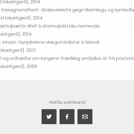
d lokaritgerð]. 2014
frásagnaraðferð : átaksverkefni gegn líkamlegu og kynferði
d lokaritgerð]. 2014
hættuþættir áhrif á atvinnuþáttöku nemenda
aritgerð]. 2014
 : innsýn í kynjaheima dægurtónlistar á Íslandi
lokaritgerð]. 2013
og orðræður um kyngervi. Fræðileg umfjöllun út frá póststrú
lokaritgerð]. 2009
Hafðu samband