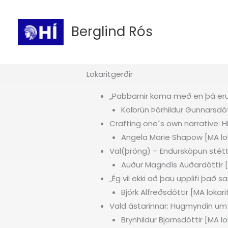
Skip
to
Berglind Rós
content
Lokaritgerðir
„Pabbarnir koma með en þá eru 
Kolbrún Þórhildur Gunnarsdótt
Crafting one´s own narrative: 
Angela Marie Shapow [MA lok
Val(þröng) – Endursköpun stét
Auður Magndís Auðardóttir [P
„Ég vil ekki að þau upplifi það 
Björk Alfreðsdóttir [MA lokari
Vald ástarinnar: Hugmyndin um
Brynhildur Björnsdóttir [MA l