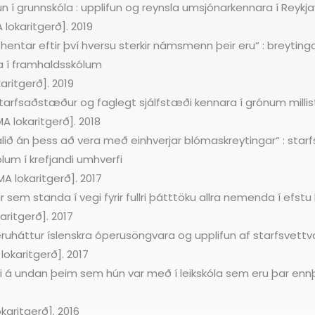
í grunnskóla : upplifun og reynsla umsjónarkennara í Reykja
lokaritgerð]. 2019
hentar eftir því hversu sterkir námsmenn þeir eru“ : breyti
 í framhaldsskólum
aritgerð]. 2019
: starfsaðstæður og faglegt sjálfstæði kennara í grónum mill
A lokaritgerð]. 2018
málið án þess að vera með einhverjar blómaskreytingar“ : star
lum í krefjandi umhverfi
A lokaritgerð]. 2017
ranir sem standa í vegi fyrir fullri þátttöku allra nemenda í e
aritgerð]. 2017
eruháttur íslenskra óperusöngvara og upplifun af starfsvettv
okaritgerð]. 2017
fi á undan þeim sem hún var með í leikskóla sem eru þar ennþá
okaritgerð]. 2016