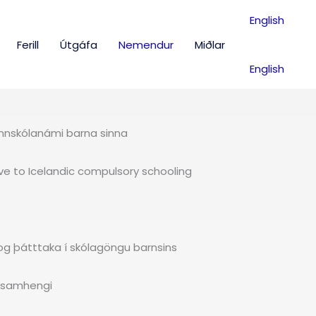
English
Ferill
Útgáfa
Nemendur
Miðlar
English
unnskólanámi barna sinna
ve to Icelandic compulsory schooling
i og þátttaka í skólagöngu barnsins
u samhengi