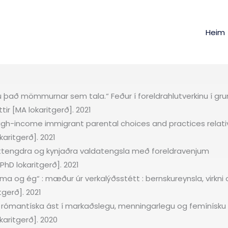
Heim
það mömmurnar sem tala.“ Feður í foreldrahlutverkinu í gr
ir [MA lokaritgerð]. 2021
High-income immigrant parental choices and practices relati
aritgerð]. 2021
ttengdra og kynjaðra valdatengsla með foreldravenjum
hD lokaritgerð]. 2021
sama og ég“ : mæður úr verkalýðsstétt : bernskureynsla, virkn
tgerð]. 2021
 rómantíska ást í markaðslegu, menningarlegu og femínísk
okaritgerð]. 2020