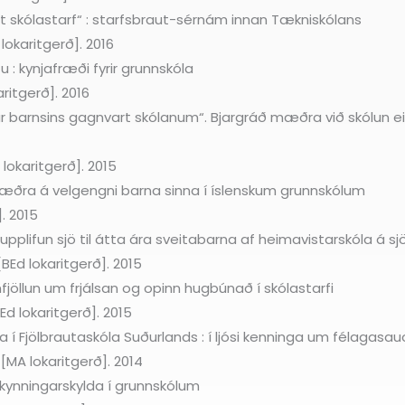
rt skólastarf“ : starfsbraut-sérnám innan Tækniskólans
lokaritgerð]. 2016
 : kynjafræði fyrir grunnskóla
ritgerð]. 2016
ur barnsins gagnvart skólanum“. Bjargráð mæðra við skólun ein
lokaritgerð]. 2015
æðra á velgengni barna sinna í íslenskum grunnskólum
. 2015
 upplifun sjö til átta ára sveitabarna af heimavistarskóla á
BEd lokaritgerð]. 2015
 umfjöllun um frjálsan og opinn hugbúnað í skólastarfi
Ed lokaritgerð]. 2015
í Fjölbrautaskóla Suðurlands : í ljósi kenninga um félagasau
 [MA lokaritgerð]. 2014
lkynningarskylda í grunnskólum