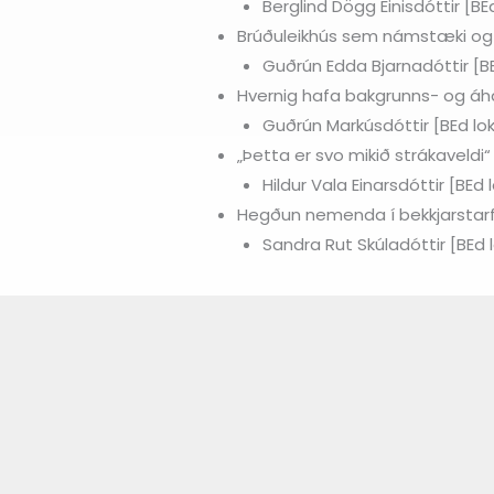
Berglind Dögg Einisdóttir [BE
Brúðuleikhús sem námstæki og 
Guðrún Edda Bjarnadóttir [BE
Hvernig hafa bakgrunns- og á
Guðrún Markúsdóttir [BEd lok
„Þetta er svo mikið strákaveldi“
Hildur Vala Einarsdóttir [BEd 
Hegðun nemenda í bekkjarstarfi 
Sandra Rut Skúladóttir [BEd 