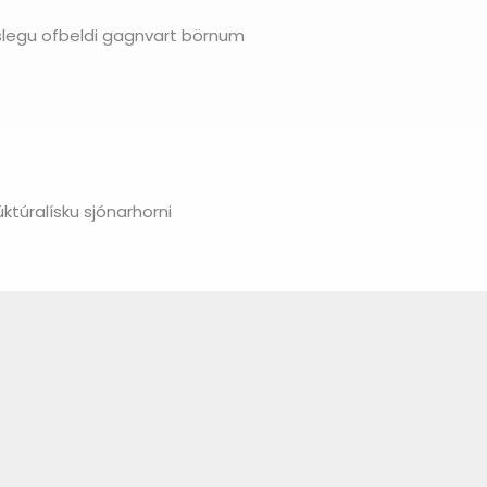
slegu ofbeldi gagnvart börnum
ktúralísku sjónarhorni