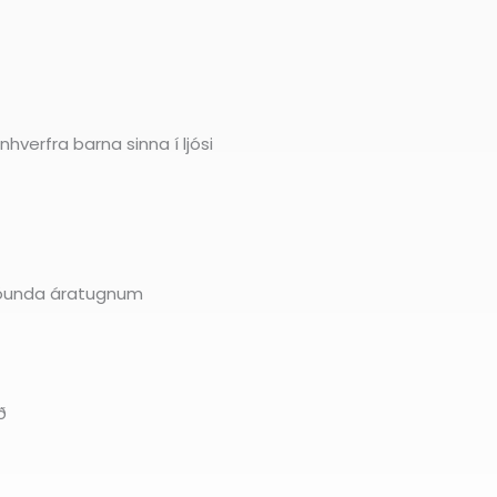
hverfra barna sinna í ljósi
 sjöunda áratugnum
ð