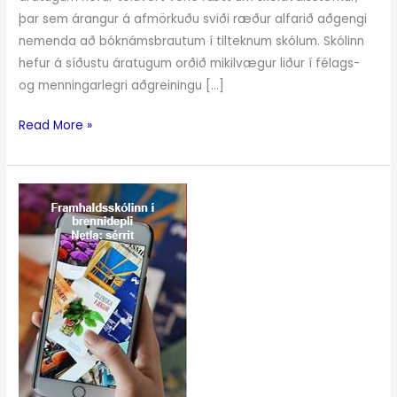
þar sem árangur á afmörkuðu sviði ræður alfarið aðgengi
nemenda að bóknámsbrautum í tilteknum skólum. Skólinn
hefur á síðustu áratugum orðið mikilvægur liður í félags-
og menningarlegri aðgreiningu […]
Read More »
Ólíkur
félagslegur
og
menntapólitískur
veruleiki
íslenskra
framhaldsskóla:
Nám
til
stúdentsprófs