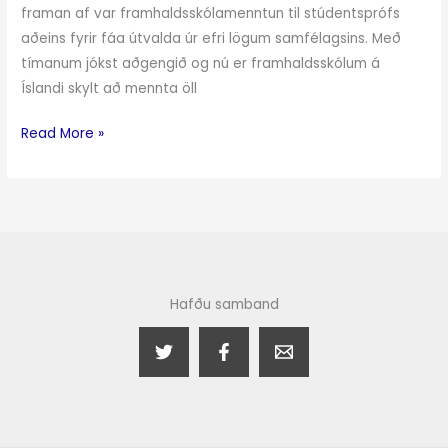
framan af var framhaldsskólamenntun til stúdentsprófs
aðeins fyrir fáa útvalda úr efri lögum samfélagsins. Með
tímanum jókst aðgengið og nú er framhaldsskólum á
Íslandi skylt að mennta öll
Read More »
Hafðu samband