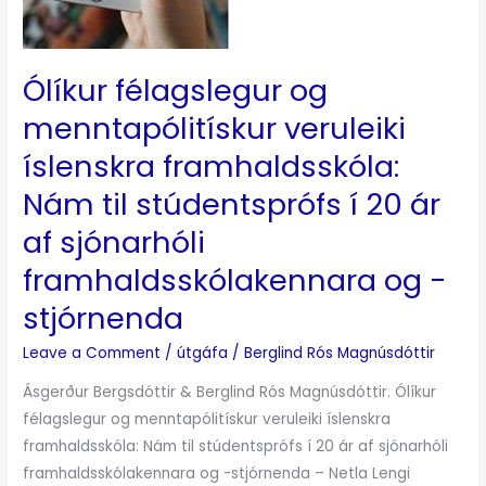
í
20
ár
Ólíkur félagslegur og
af
menntapólitískur veruleiki
sjónarhóli
íslenskra framhaldsskóla:
framhaldsskólakennara
og
Nám til stúdentsprófs í 20 ár
-
af sjónarhóli
stjórnenda
framhaldsskólakennara og -
stjórnenda
Leave a Comment
/
útgáfa
/
Berglind Rós Magnúsdóttir
Ásgerður Bergsdóttir & Berglind Rós Magnúsdóttir. Ólíkur
félagslegur og menntapólitískur veruleiki íslenskra
framhaldsskóla: Nám til stúdentsprófs í 20 ár af sjónarhóli
framhaldsskólakennara og -stjórnenda – Netla Lengi