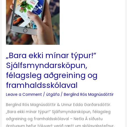
félagsleg
aðgreining
og
framhaldsskólaval
„Bara ekki mínar týpur!“
Sjálfsmyndarsköpun,
félagsleg aðgreining og
framhaldsskólaval
Leave a Comment
/
útgáfa
/
Berglind Rós Magnúsdóttir
Berglind Rós Magnúsdóttir & Unnur Edda Garðarsdóttir.
„Bara ekki mínar týpur!“ Sjálfsmyndarsköpun, félagsleg
aðgreining og framhaldsskólaval – Netla Á síðustu
áratugum hefur töluvert verið rætt um skólavalsstefnur,