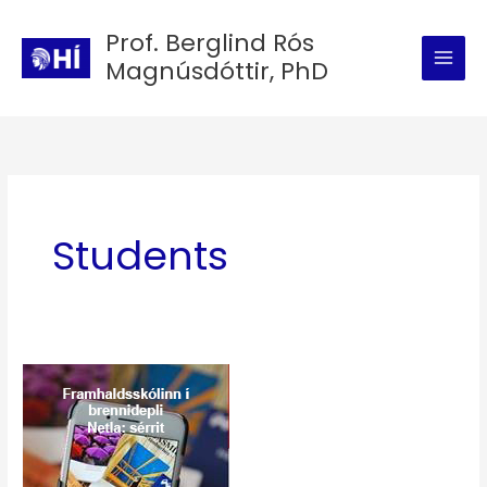
Skip
Prof. Berglind Rós
to
Magnúsdóttir, PhD
content
Students
„Bara
ekki
mínar
týpur!“
Sjálfsmyndarsköpun,