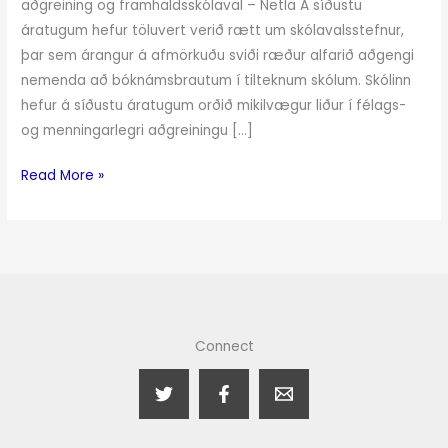
aðgreining og framhaldsskólaval – Netla Á síðustu
áratugum hefur töluvert verið rætt um skólavalsstefnur,
þar sem árangur á afmörkuðu sviði ræður alfarið aðgengi
nemenda að bóknámsbrautum í tilteknum skólum. Skólinn
hefur á síðustu áratugum orðið mikilvægur liður í félags-
og menningarlegri aðgreiningu […]
Read More »
Connect