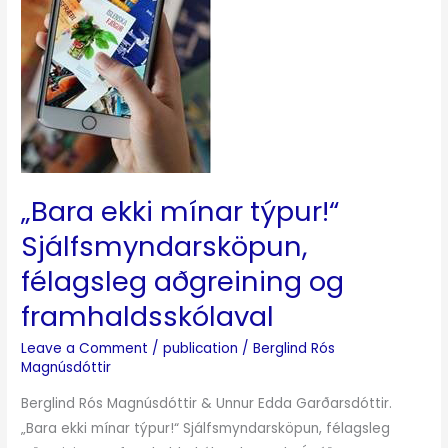
félagsleg
aðgreining
og
framhaldsskólaval
„Bara ekki mínar týpur!“
Sjálfsmyndarsköpun,
félagsleg aðgreining og
framhaldsskólaval
Leave a Comment
/
publication
/
Berglind Rós
Magnúsdóttir
Berglind Rós Magnúsdóttir & Unnur Edda Garðarsdóttir.
„Bara ekki mínar týpur!“ Sjálfsmyndarsköpun, félagsleg