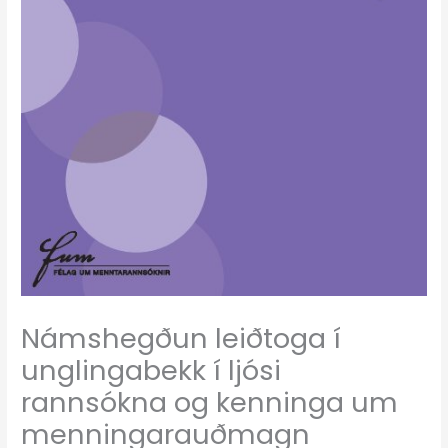
Námshegðun leiðtoga í
unglingabekk í ljósi
rannsókna og kenninga um
menningarauðmagn