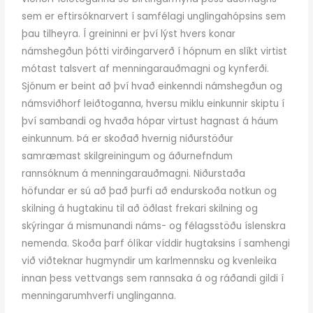
sem er eftirsóknarvert
í samfélagi unglingahópsins sem
þau tilheyra. Í greininni er því lýst hvers konar
námshegðun þótti
virðingarverð í hópnum en slíkt virtist
mótast talsvert af menningarauðmagni og kynferði.
Sjónum
er beint að því hvað einkenndi námshegðun og
námsviðhorf leiðtoganna, hversu miklu einkunnir
skiptu í
því sambandi og hvaða hópar virtust hagnast á háum
einkunnum. Þá er skoðað hvernig
niðurstöður
samræmast skilgreiningum og áðurnefndum
rannsóknum á menningarauðmagni.
Niðurstaða
höfundar er sú að það þurfi að endurskoða notkun og
skilning á hugtakinu til að öðlast
frekari skilning og
skýringar á mismunandi náms- og félagsstöðu íslenskra
nemenda. Skoða þarf
ólíkar víddir hugtaksins í samhengi
við viðteknar hugmyndir um karlmennsku og kvenleika
innan
þess vettvangs sem rannsaka á og ráðandi gildi í
menningarumhverfi unglinganna.