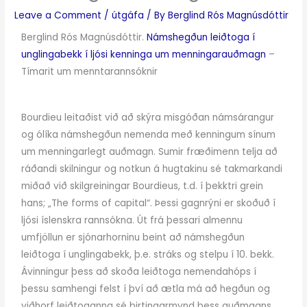
Leave a Comment
/
útgáfa
/ By
Berglind Rós Magnúsdóttir
Berglind Rós Magnúsdóttir.
Námshegðun leiðtoga í
unglingabekk í ljósi kenninga um menningarauðmagn
–
Tímarit um menntarannsóknir
Bourdieu leitaðist við að skýra misgóðan námsárangur
og ólíka námshegðun nemenda með
kenningum sínum
um menningarlegt auðmagn. Sumir fræðimenn telja að
ráðandi skilningur
og notkun á hugtakinu sé takmarkandi
miðað við skilgreiningar Bourdieus, t.d. í þekktri grein
hans; „The forms of capital“. Þessi gagnrýni er skoðuð í
ljósi íslenskra rannsókna. Út frá þessari
almennu
umfjöllun er sjónarhorninu beint að námshegðun
leiðtoga í unglingabekk, þ.e. stráks og
stelpu í 10. bekk.
Ávinningur þess að skoða leiðtoga nemendahóps í
þessu samhengi felst í því að
ætla má að hegðun og
viðhorf leiðtoganna sé birtingarmynd þess auðmagns