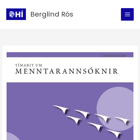
Skip
to
Berglind Rós
content